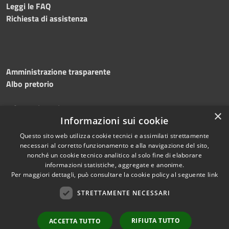
Leggi le FAQ
Richiesta di assistenza
Amministrazione trasparente
Albo pretorio
Informativa privacy
×
Note legali
Informazioni sui cookie
Dichiarazione di accessibilità
Questo sito web utilizza cookie tecnici e assimilati strettamente
necessari al corretto funzionamento e alla navigazione del sito,
nonché un cookie tecnico analitico al solo fine di elaborare
informazioni statistiche, aggregate e anonime.
Per maggiori dettagli, può consultare la cookie policy al seguente
link
RSS
Copyright © 2026 • Comune di
Accessibilità
STRETTAMENTE NECESSARI
Silvi • Powered by
Privacy
Municipium
Accesso
•
Cookie
redazione
RIFIUTA TUTTO
ACCETTA TUTTO