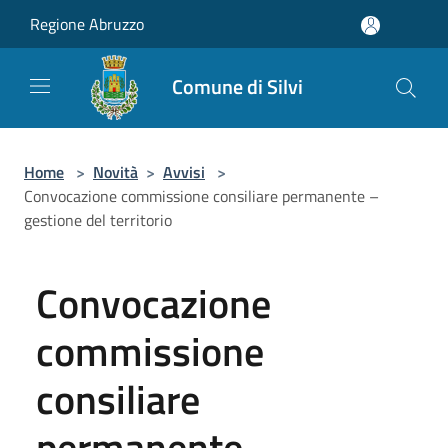
Salta al contenuto principale
Regione Abruzzo
Comune di Silvi
Home
>
Novità
>
Avvisi
>
Convocazione commissione consiliare permanente –
gestione del territorio
Convocazione
commissione
consiliare
permanente –