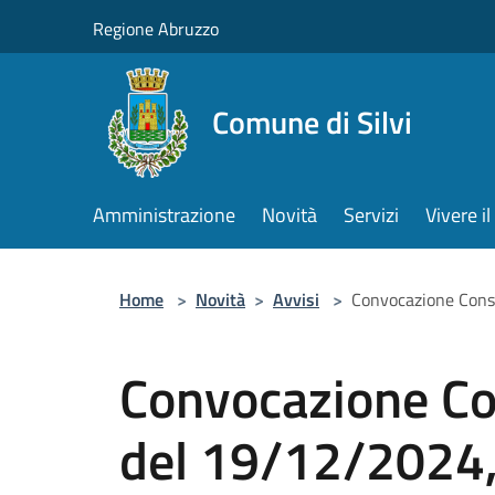
Salta al contenuto principale
Regione Abruzzo
Comune di Silvi
Amministrazione
Novità
Servizi
Vivere 
Home
>
Novità
>
Avvisi
>
Convocazione Cons
Convocazione Co
del 19/12/2024,