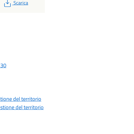
PDF
Scarica
_30
one del territorio
ione del territorio