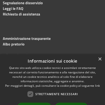
Segnalazione disservizio
Leggi le FAQ
Richiesta di assistenza
Amministrazione trasparente
Albo pretorio
Informativa privacy
×
Note legali
Informazioni sui cookie
Dichiarazione di accessibilità
Questo sito web utilizza cookie tecnici e assimilati strettamente
necessari al corretto funzionamento e alla navigazione del sito,
nonché un cookie tecnico analitico al solo fine di elaborare
informazioni statistiche, aggregate e anonime.
Per maggiori dettagli, può consultare la cookie policy al seguente
link
RSS
Copyright © 2026 • Comune di
Accessibilità
STRETTAMENTE NECESSARI
Silvi • Powered by
Privacy
Municipium
Accesso
•