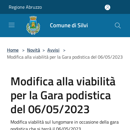
Salta al contenuto principale
Regione Abruzzo
Comune di Silvi
Home
>
Novità
>
Avvisi
>
Modifica alla viabilità per la Gara podistica del 06/05/2023
Modifica alla viabilità
per la Gara podistica
del 06/05/2023
Modifica viabilità sul lungomare in occasione della gara
podistica che si terrà il 06/05/2023