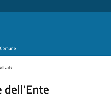
il Comune
ell'Ente
 dell'Ente