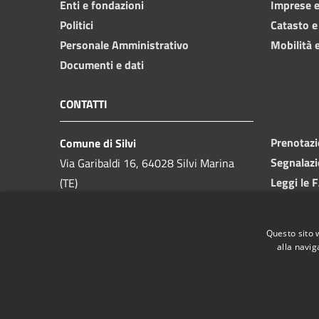
Enti e fondazioni
Imprese 
Politici
Catasto e
Personale Amministrativo
Mobilità e
Documenti e dati
CONTATTI
Prenotaz
Comune di Silvi
Segnalazi
Via Garibaldi 16, 64028 Silvi Marina
Leggi le 
(TE)
Richiesta
Telefono:
085 9357200
Codice Fiscale:
81000550673
Questo sito 
Partita IVA:
00175740679
alla navig
PEC:
ufficio.protocollo@pec.comune.silvi.te.it