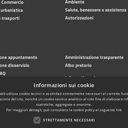
Ambiente
e Commercio
Salute, benessere e assistenza
 urbanistica
Autorizzazioni
 trasporti
ione appuntamento
Amministrazione trasparente
one disservizio
Albo pretorio
FAQ
Informativa privacy
 di assistenza
Informazioni sui cookie
Note legali
Dichiarazione di accessibilità
web utilizza cookie tecnici e assimilati strettamente necessari al corretto fu
azione del sito, nonché un cookie tecnico analitico al solo fine di elaborare i
statistiche, aggregate e anonime.
Per maggiori dettagli, può consultare la cookie policy al seguente
link
STRETTAMENTE NECESSARI