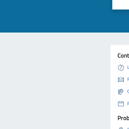
Cont
Prob