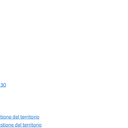
_30
one del territorio
ione del territorio