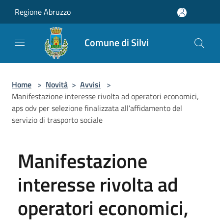
Salta al contenuto principale
Regione Abruzzo
Comune di Silvi
Home
>
Novità
>
Avvisi
>
Manifestazione interesse rivolta ad operatori economici,
aps odv per selezione finalizzata all’affidamento del
servizio di trasporto sociale
Manifestazione
interesse rivolta ad
operatori economici,