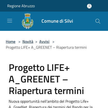
Salta al contenuto principale
Regione Abruzzo
Comune di Silvi
Home
>
Novità
>
Avvisi
>
Progetto LIFE+ A_GREENET – Riapertura termini
Progetto LIFE+
A_GREENET –
Riapertura termini
Nuova opportunità nell’ambito del Progetto Life+
A_GreeNet. Riapertura dei termini del Bando per la