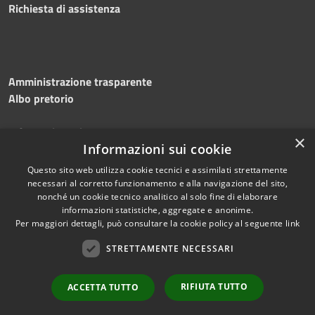
Richiesta di assistenza
Amministrazione trasparente
Albo pretorio
Informativa privacy
×
Note legali
Informazioni sui cookie
Dichiarazione di accessibilità
Questo sito web utilizza cookie tecnici e assimilati strettamente
necessari al corretto funzionamento e alla navigazione del sito,
nonché un cookie tecnico analitico al solo fine di elaborare
informazioni statistiche, aggregate e anonime.
Per maggiori dettagli, può consultare la cookie policy al seguente
link
RSS
Copyright © 2026 • Comune di
Accessibilità
STRETTAMENTE NECESSARI
Silvi • Powered by
Privacy
Municipium
Accesso
•
Cookie
redazione
RIFIUTA TUTTO
ACCETTA TUTTO
Mappa del sito