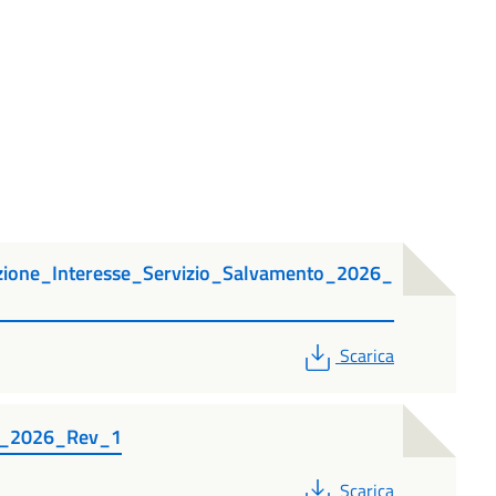
ione_Interesse_Servizio_Salvamento_2026_
PDF
Scarica
o_2026_Rev_1
PDF
Scarica