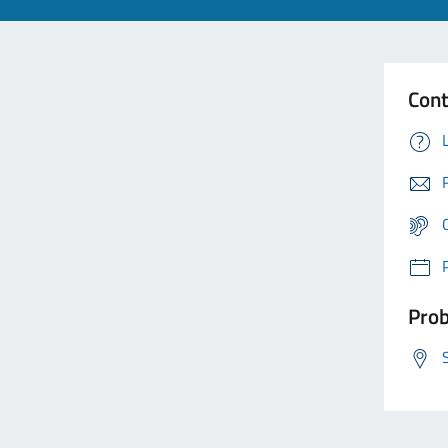
Cont
Prob