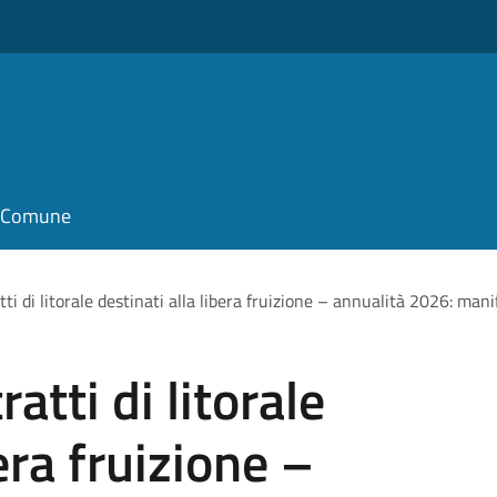
il Comune
ti di litorale destinati alla libera fruizione – annualità 2026: mani
atti di litorale
era fruizione –