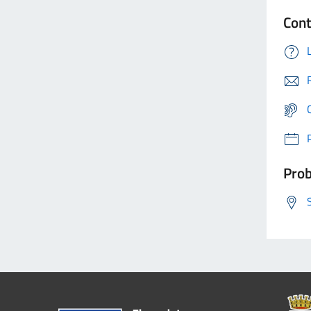
Cont
Prob