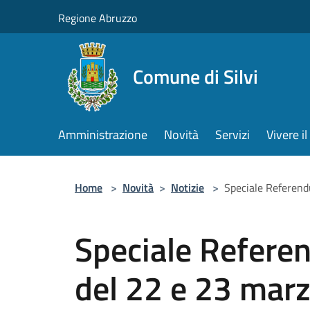
Salta al contenuto principale
Regione Abruzzo
Comune di Silvi
Amministrazione
Novità
Servizi
Vivere 
Home
>
Novità
>
Notizie
>
Speciale Referen
Speciale Refere
del 22 e 23 mar