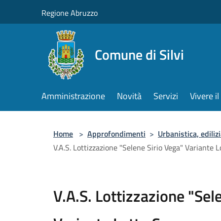
Salta al contenuto principale
Regione Abruzzo
Comune di Silvi
Amministrazione
Novità
Servizi
Vivere 
Home
>
Approfondimenti
>
Urbanistica, edili
V.A.S. Lottizzazione "Selene Sirio Vega" Variante L
V.A.S. Lottizzazione "Sel