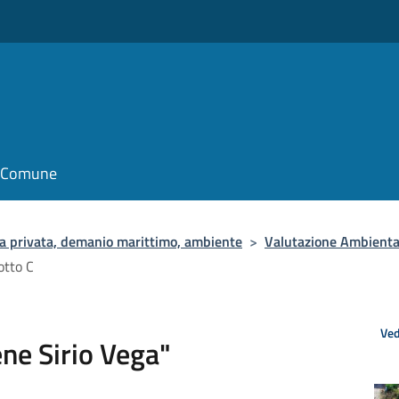
il Comune
zia privata, demanio marittimo, ambiente
>
Valutazione Ambienta
otto C
Ved
ene Sirio Vega"