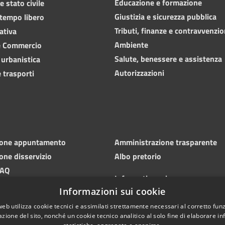
Educazione e formazione
 stato civile
Giustizia e sicurezza pubblica
 tempo libero
Tributi, finanze e contravvenzio
ativa
Ambiente
e Commercio
Salute, benessere e assistenza
 urbanistica
Autorizzazioni
 trasporti
ione appuntamento
Amministrazione trasparente
one disservizio
Albo pretorio
FAQ
Informativa privacy
 di assistenza
Informazioni sui cookie
Note legali
Dichiarazione di accessibilità
web utilizza cookie tecnici e assimilati strettamente necessari al corretto fu
azione del sito, nonché un cookie tecnico analitico al solo fine di elaborare i