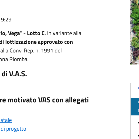
19:29
rio,
Vega
" -
Lotto C
, in variante alla
di lottizzazione approvato con
i alla Conv. Rep. n. 1991 del
 zona Piomba.
di V.A.S.
re motivato VAS con allegati
stale
di progetto