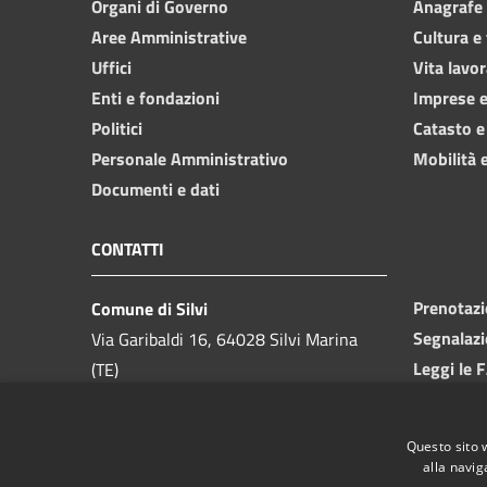
Organi di Governo
Anagrafe e
Aree Amministrative
Cultura e
Uffici
Vita lavor
Enti e fondazioni
Imprese 
Politici
Catasto e
Personale Amministrativo
Mobilità e
Documenti e dati
CONTATTI
Prenotaz
Comune di Silvi
Segnalazi
Via Garibaldi 16, 64028 Silvi Marina
Leggi le 
(TE)
Richiesta
Telefono:
085 9357200
Codice Fiscale:
81000550673
Questo sito 
Partita IVA:
00175740679
alla navig