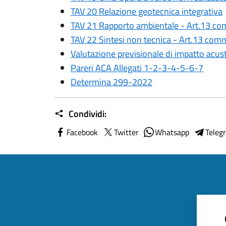
TAV 20 Relazione geotecnica integrativa
TAV 21 Rapporto ambientale - Art.13 c
TAV 22 Sintesi non tecnica - Art.13 com
Valutazione previsionale di impatto acus
Pareri ACA Allegati 1-2-3-4-5-6-7
Determina 299-2022
Condividi:
Facebook
Twitter
Whatsapp
Teleg