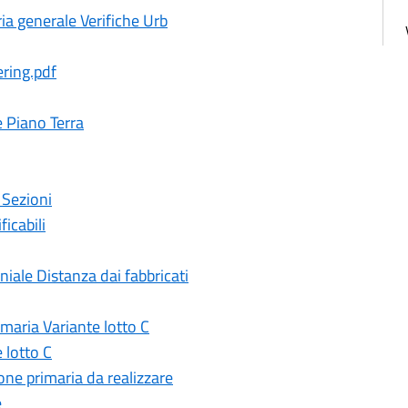
a generale Verifiche Urb
ering.pdf
e Piano Terra
 Sezioni
icabili
ale Distanza dai fabbricati
maria Variante lotto C
 lotto C
ne primaria da realizzare
e