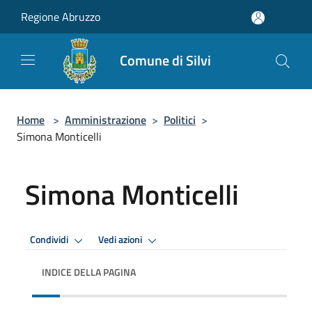
Salta al contenuto principale
Regione Abruzzo
Comune di Silvi
Home
>
Amministrazione
>
Politici
>
Simona Monticelli
Simona Monticelli
Condividi
Vedi azioni
INDICE DELLA PAGINA