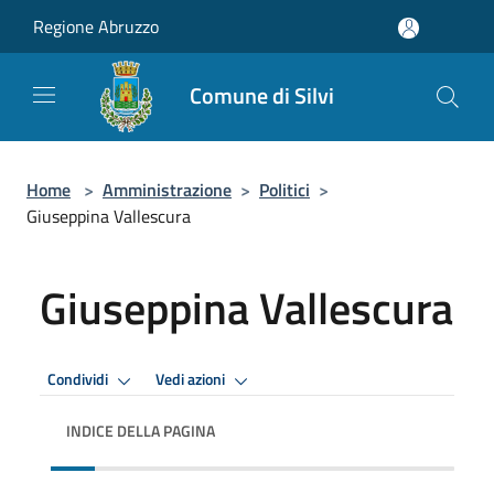
Salta al contenuto principale
Regione Abruzzo
Comune di Silvi
Home
>
Amministrazione
>
Politici
>
Giuseppina Vallescura
Giuseppina Vallescura
Condividi
Vedi azioni
INDICE DELLA PAGINA