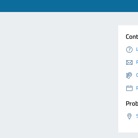
Cont
Prob