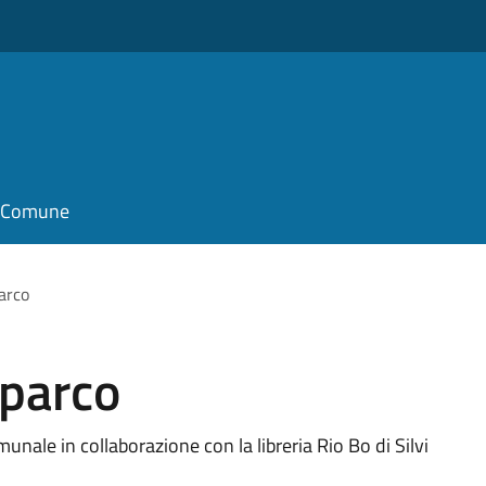
il Comune
parco
oparco
unale in collaborazione con la libreria Rio Bo di Silvi