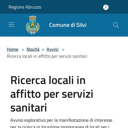
Salta al contenuto principale
Regione Abruzzo
Comune di Silvi
Home
>
Novità
>
Avvisi
>
Ricerca locali in affitto per servizi sanitari
Ricerca locali in
affitto per servizi
sanitari
Avviso esplorativo per la manifestazione di interesse
per la ricerca in locazione temporanea di locali per i