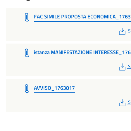
FAC SIMILE PROPOSTA ECONOMICA_1763
P
S
istanza MANIFESTAZIONE INTERESSE_17
P
S
AVVISO_1763817
P
S