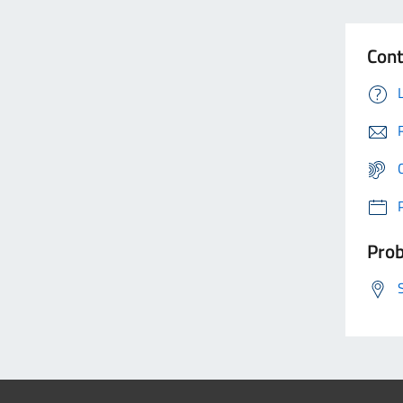
Cont
Prob