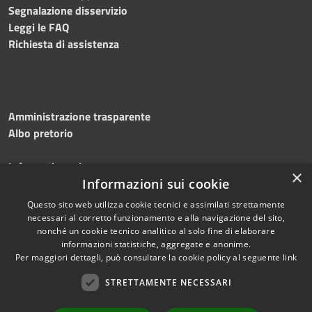
Segnalazione disservizio
Leggi le FAQ
Richiesta di assistenza
Amministrazione trasparente
Albo pretorio
Informativa privacy
×
Note legali
Informazioni sui cookie
Dichiarazione di accessibilità
Questo sito web utilizza cookie tecnici e assimilati strettamente
necessari al corretto funzionamento e alla navigazione del sito,
nonché un cookie tecnico analitico al solo fine di elaborare
informazioni statistiche, aggregate e anonime.
Per maggiori dettagli, può consultare la cookie policy al seguente
link
RSS
Copyright © 2026 • Comune di
Accessibilità
Silvi • Powered by
STRETTAMENTE NECESSARI
Privacy
Municipium
Accesso
•