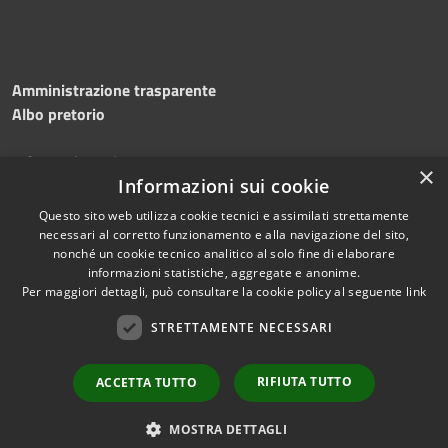
Amministrazione trasparente
Albo pretorio
Informativa privacy
×
Note legali
Informazioni sui cookie
Dichiarazione di accessibilità
Questo sito web utilizza cookie tecnici e assimilati strettamente
necessari al corretto funzionamento e alla navigazione del sito,
nonché un cookie tecnico analitico al solo fine di elaborare
informazioni statistiche, aggregate e anonime.
Per maggiori dettagli, può consultare la cookie policy al seguente
link
RSS
Copyright © 2026 • Comune di
Accessibilità
STRETTAMENTE NECESSARI
Silvi • Powered by
Privacy
Municipium
Accesso
•
Cookie
redazione
RIFIUTA TUTTO
ACCETTA TUTTO
Mappa del sito
Area dipendenti
MOSTRA DETTAGLI