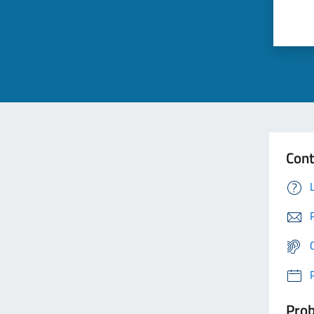
Cont
Prob