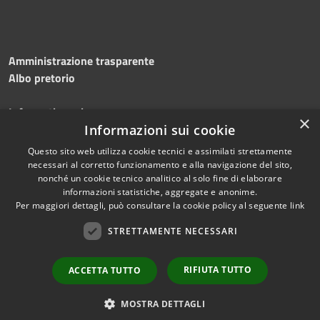
Amministrazione trasparente
Albo pretorio
Informativa privacy
×
Note legali
Informazioni sui cookie
Dichiarazione di accessibilità
Questo sito web utilizza cookie tecnici e assimilati strettamente
necessari al corretto funzionamento e alla navigazione del sito,
nonché un cookie tecnico analitico al solo fine di elaborare
informazioni statistiche, aggregate e anonime.
Per maggiori dettagli, può consultare la cookie policy al seguente
link
RSS
Copyright © 2026 • Comune di
Accessibilità
Silvi • Powered by
STRETTAMENTE NECESSARI
Privacy
Municipium
Accesso
•
Cookie
redazione
RIFIUTA TUTTO
ACCETTA TUTTO
Mappa del sito
Area dipendenti
MOSTRA DETTAGLI