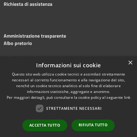
Richiesta di assistenza
Amministrazione trasparente
Albo pretorio
Informativa privacy
×
Informazioni sui cookie
Note legali
Dichiarazione di accessibilità
Questo sito web utilizza cookie tecnici e assimilati strettamente
necessari al corretto funzionamento e alla navigazione del sito,
nonché un cookie tecnico analitico al solo fine di elaborare
informazioni statistiche, aggregate e anonime.
Per maggiori dettagli, può consultare la cookie policy al seguente
link
RSS
Copyright © 2026 • Comune di
Accessibilità
STRETTAMENTE NECESSARI
Silvi • Powered by
Privacy
Municipium
Accesso
•
Cookie
redazione
RIFIUTA TUTTO
ACCETTA TUTTO
Mappa del sito