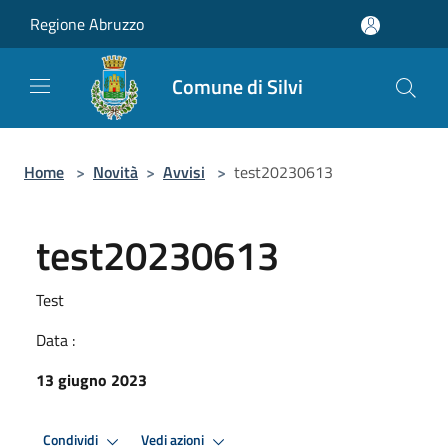
Salta al contenuto principale
Regione Abruzzo
Comune di Silvi
Home
>
Novità
>
Avvisi
>
test20230613
test20230613
Test
Data :
13 giugno 2023
Condividi
Vedi azioni