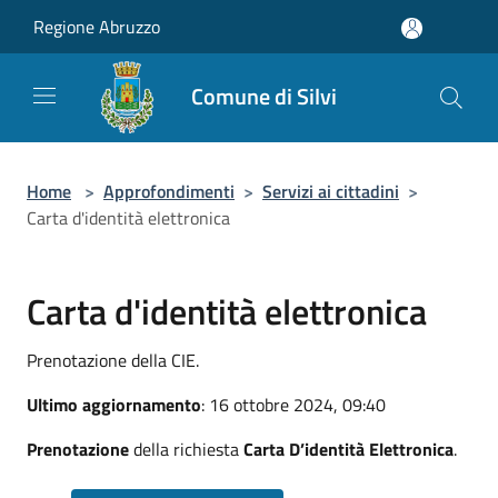
Salta al contenuto principale
Regione Abruzzo
Comune di Silvi
Home
>
Approfondimenti
>
Servizi ai cittadini
>
Carta d'identità elettronica
Carta d'identità elettronica
Prenotazione della CIE.
Ultimo aggiornamento
: 16 ottobre 2024, 09:40
Prenotazione
della richiesta
Carta D’identità Elettronica
.