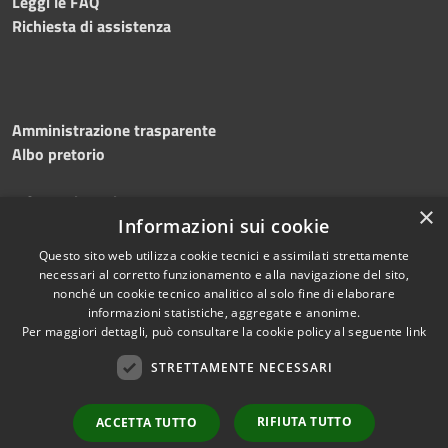
Leggi le FAQ
Richiesta di assistenza
Amministrazione trasparente
Albo pretorio
Informativa privacy
×
Informazioni sui cookie
Note legali
Dichiarazione di accessibilità
Questo sito web utilizza cookie tecnici e assimilati strettamente
necessari al corretto funzionamento e alla navigazione del sito,
nonché un cookie tecnico analitico al solo fine di elaborare
informazioni statistiche, aggregate e anonime.
Per maggiori dettagli, può consultare la cookie policy al seguente
link
RSS
Copyright © 2026 • Comune di
Accessibilità
STRETTAMENTE NECESSARI
Silvi • Powered by
Privacy
Municipium
Accesso
•
Cookie
redazione
RIFIUTA TUTTO
ACCETTA TUTTO
Mappa del sito