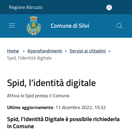
Salta al contenuto principale
Regione Abruzzo
Comune di Silvi
Home
>
Approfondimenti
>
Servizi ai cittadini
>
Spid, l'identità digitale
Spid, l'identità digitale
Attiva lo Spid presso il Comune.
Ultimo aggiornamento
: 11 dicembre 2022, 15:32
Spid, l'Identità Digitale è possibile richiederla
in Comune